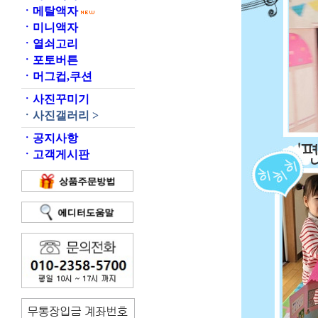
ㆍ
메탈액자
ㆍ
미니액자
ㆍ
열쇠고리
ㆍ
포토버튼
ㆍ
머그컵,쿠션
ㆍ
사진꾸미기
ㆍ
사진갤러리 >
ㆍ
공지사항
ㆍ
고객게시판