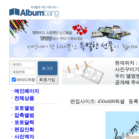
현재위치 :
사진꾸미기
우리 앨범
아이디저장
공개해 주세
ㆍ
메인페이지
ㆍ
전체상품
편집사이즈:
450x600픽셀
등록
ㆍ
포토앨범
ㆍ
압축앨범
ㆍ
포토달력
ㆍ
편집인화
ㆍ
사진액자