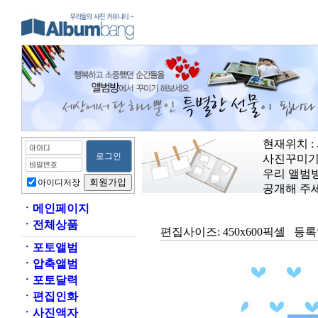
현재위치 :
사진꾸미기
우리 앨범
아이디저장
공개해 주세
ㆍ
메인페이지
ㆍ
전체상품
편집사이즈:
450x600픽셀
등록
ㆍ
포토앨범
ㆍ
압축앨범
ㆍ
포토달력
ㆍ
편집인화
ㆍ
사진액자