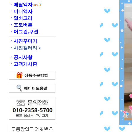
ㆍ
메탈액자
ㆍ
미니액자
ㆍ
열쇠고리
ㆍ
포토버튼
ㆍ
머그컵,쿠션
ㆍ
사진꾸미기
ㆍ
사진갤러리 >
ㆍ
공지사항
ㆍ
고객게시판