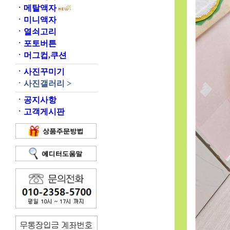
ㆍ
메탈액자
ㆍ
미니액자
ㆍ
열쇠고리
ㆍ
포토버튼
ㆍ
머그컵,쿠션
ㆍ
사진꾸미기
ㆍ
사진갤러리 >
ㆍ
공지사항
ㆍ
고객게시판