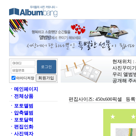
현재위치 :
사진꾸미기
우리 앨범
아이디저장
공개해 주세
ㆍ
메인페이지
ㆍ
전체상품
편집사이즈:
450x600픽셀
등록
ㆍ
포토앨범
ㆍ
압축앨범
ㆍ
포토달력
ㆍ
편집인화
ㆍ
사진액자