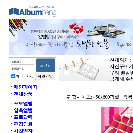
현재위치 :
사진꾸미기
우리 앨범
아이디저장
공개해 주세
ㆍ
메인페이지
ㆍ
전체상품
편집사이즈:
450x600픽셀
등록
ㆍ
포토앨범
ㆍ
압축앨범
ㆍ
포토달력
ㆍ
편집인화
ㆍ
사진액자