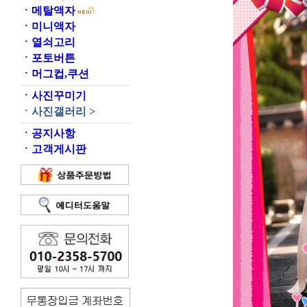
ㆍ
메탈액자
ㆍ
미니액자
ㆍ
열쇠고리
ㆍ
포토버튼
ㆍ
머그컵,쿠션
ㆍ
사진꾸미기
ㆍ
사진갤러리 >
ㆍ
공지사항
ㆍ
고객게시판