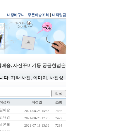
|
|
내장바구니
주문배송조회
내적립금
및배송, 사진꾸미기등 궁금한점은
. 기타 사진, 이미지, 사진상
작성자
작성일
조회
김이슬
2021-08-25 15:58
7456
강태영
2021-08-23 17:26
7427
박은혜
2021-07-19 13:36
7294