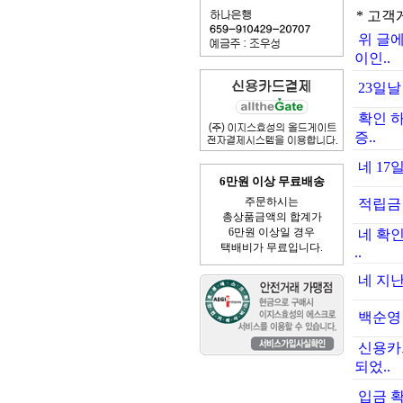
* 고객
위 글
이인..
23일날
확인 
증..
네 17
6만원 이상 무료배송
주문하시는
적립금
총상품금액의 합계가
6만원 이상일 경우
네 확
택배비가 무료입니다.
..
네 지
백순영 
신용카
되었..
입금 