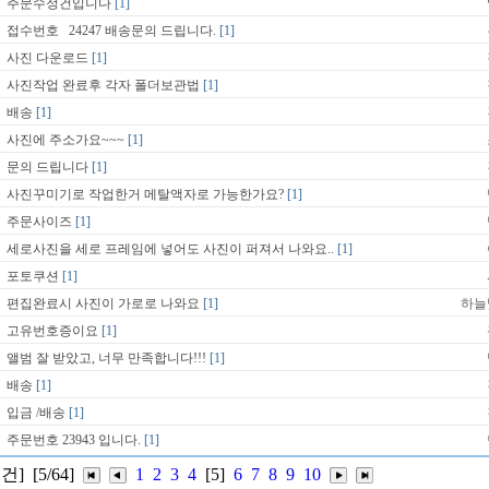
주문수정건입니다
[1]
접수번호 24247 배송문의 드립니다.
[1]
사진 다운로드
[1]
사진작업 완료후 각자 폴더보관법
[1]
배송
[1]
사진에 주소가요~~~
[1]
문의 드립니다
[1]
사진꾸미기로 작업한거 메탈액자로 가능한가요?
[1]
주문사이즈
[1]
세로사진을 세로 프레임에 넣어도 사진이 퍼져서 나와요..
[1]
포토쿠션
[1]
편집완료시 사진이 가로로 나와요
[1]
하늘
고유번호증이요
[1]
앨범 잘 받았고, 너무 만족합니다!!!
[1]
배송
[1]
입금 /배송
[1]
주문번호 23943 입니다.
[1]
1건]
[5/64]
1
2
3
4
[5]
6
7
8
9
10