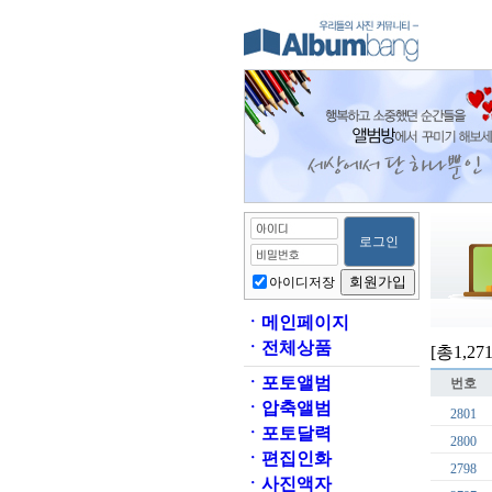
아이디저장
ㆍ
메인페이지
ㆍ
전체상품
[총1,27
ㆍ
포토앨범
번호
ㆍ
압축앨범
2801
ㆍ
포토달력
2800
ㆍ
편집인화
2798
ㆍ
사진액자