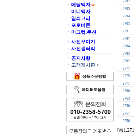
2797
ㆍ
메탈액자
2795
ㆍ
미니액자
2794
ㆍ
열쇠고리
2793
ㆍ
포토버튼
2791
ㆍ
머그컵,쿠션
2787
ㆍ
사진꾸미기
2784
ㆍ
사진갤러리
2783
ㆍ
공지사항
2782
ㆍ
고객게시판 >
2777
2775
2771
2768
2763
2758
2757
2756
[총1,27