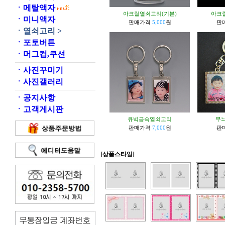
ㆍ
메탈액자
아크릴열쇠고리(기본)
아크
ㆍ
미니액자
판매가격
5,000
원
판
ㆍ
열쇠고리 >
ㆍ
포토버튼
ㆍ
머그컵,쿠션
ㆍ
사진꾸미기
ㆍ
사진갤러리
ㆍ
공지사항
ㆍ
고객게시판
큐빅금속열쇠고리
무
판매가격
7,000
원
판
[상품스타일]