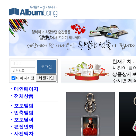
현재위치 :
사진이 들어
상품상세보
아이디저장
주시면 제
ㆍ
메인페이지
ㆍ
전체상품
ㆍ
포토앨범
ㆍ
압축앨범
ㆍ
포토달력
ㆍ
편집인화
ㆍ
사진액자