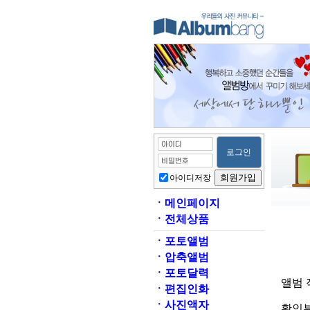
아이디저장
ㆍ
메인페이지
ㆍ
전체상품
ㆍ
포토앨범
ㆍ
압축앨범
ㆍ
포토달력
앨범 
ㆍ
편집인화
ㆍ
사진액자
확인