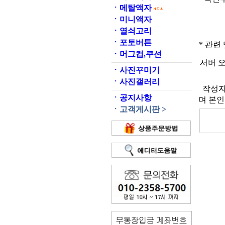
ㆍ
메탈액자
ㆍ
미니액자
ㆍ
열쇠고리
ㆍ
포토버튼
* 관련
ㆍ
머그컵,쿠션
서버 
ㆍ
사진꾸미기
ㆍ
사진갤러리
작성자
ㆍ
공지사항
며 본인
ㆍ
고객게시판 >