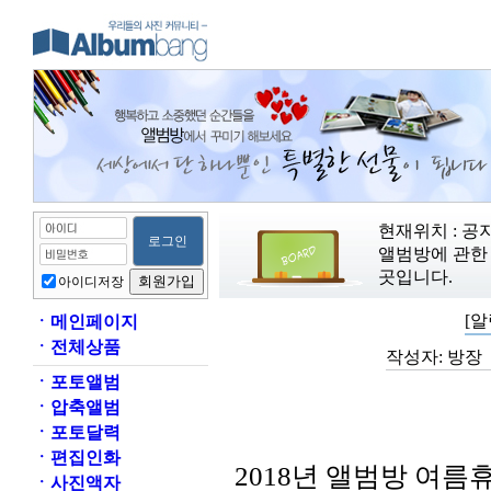
현재위치 : 공
앨범방에 관한 
곳입니다.
아이디저장
[알
ㆍ
메인페이지
ㆍ
전체상품
작성자:
방장
ㆍ
포토앨범
ㆍ
압축앨범
ㆍ
포토달력
ㆍ
편집인화
2018년 앨범방 여
ㆍ
사진액자