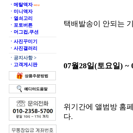
ㆍ
메탈액자
ㆍ
미니액자
ㆍ
열쇠고리
택배발송이 안되는 기
ㆍ
포토버튼
ㆍ
머그컵,쿠션
ㆍ
사진꾸미기
ㆍ
사진갤러리
ㆍ
공지사항 >
07월28일(토요일) ~
ㆍ
고객게시판
위기간에 앨범방 홈
다.