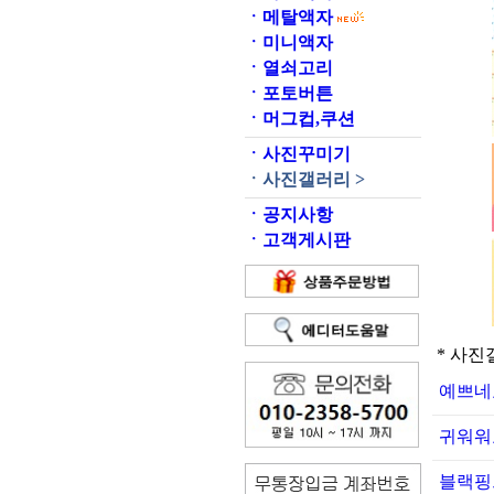
ㆍ
메탈액자
ㆍ
미니액자
ㆍ
열쇠고리
ㆍ
포토버튼
ㆍ
머그컵,쿠션
ㆍ
사진꾸미기
ㆍ
사진갤러리 >
ㆍ
공지사항
ㆍ
고객게시판
* 사진
예쁘네
귀워워
블랙핑