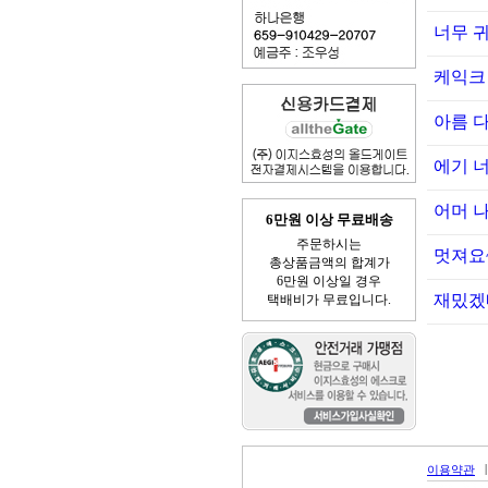
너무 귀
케익크
아름 
에기 
어머 나
6만원 이상 무료배송
주문하시는
멋져요
총상품금액의 합계가
6만원 이상일 경우
재밌겠
택배비가 무료입니다.
|
이용약관