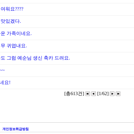
여워요????
 맛있겠다.
다운 가족이네요.
너무 귀엽내요.
도 그럼 예순님 생신 축카 드려요.
~~
네요!
[총613건]
[1/62]
개인정보취급방침