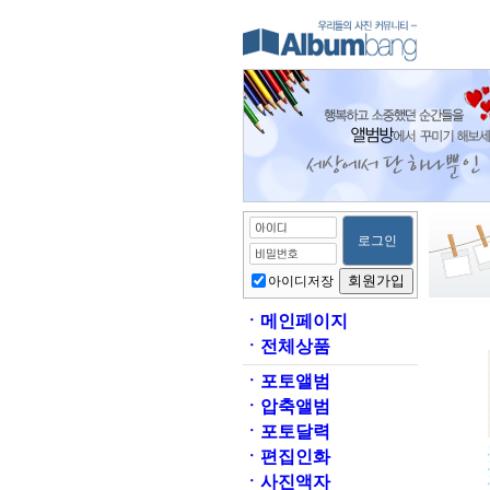
아이디저장
ㆍ
메인페이지
ㆍ
전체상품
ㆍ
포토앨범
ㆍ
압축앨범
ㆍ
포토달력
ㆍ
편집인화
ㆍ
사진액자