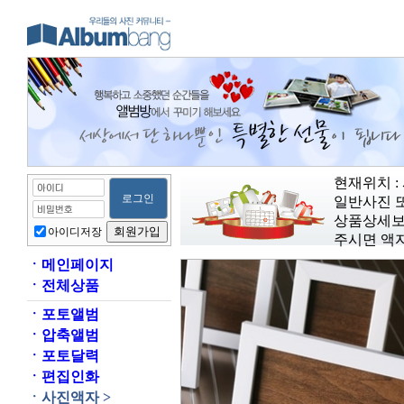
현재위치 :
일반사진 
상품상세보
아이디저장
주시면 액자
ㆍ
메인페이지
ㆍ
전체상품
ㆍ
포토앨범
ㆍ
압축앨범
ㆍ
포토달력
ㆍ
편집인화
ㆍ
사진액자 >