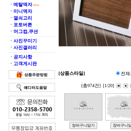
ㆍ
메탈액자
ㆍ
미니액자
ㆍ
열쇠고리
ㆍ
포토버튼
ㆍ
머그컵,쿠션
ㆍ
사진꾸미기
ㆍ
사진갤러리
ㆍ
공지사항
ㆍ
고객게시판
[상품스타일]
전체
[총974건]
[1/20]