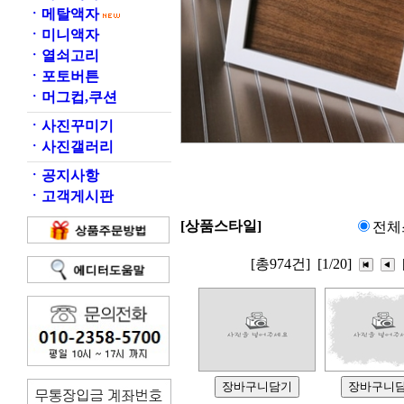
ㆍ
메탈액자
ㆍ
미니액자
ㆍ
열쇠고리
ㆍ
포토버튼
ㆍ
머그컵,쿠션
ㆍ
사진꾸미기
ㆍ
사진갤러리
ㆍ
공지사항
ㆍ
고객게시판
[상품스타일]
전체
[총974건]
[1/20]