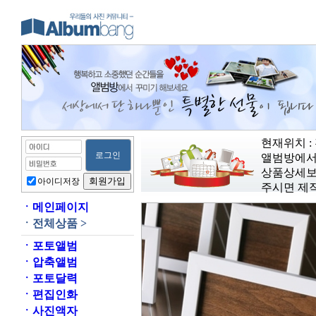
현재위치 :
앨범방에서
상품상세보
아이디저장
주시면 제
ㆍ
메인페이지
ㆍ
전체상품 >
ㆍ
포토앨범
ㆍ
압축앨범
ㆍ
포토달력
ㆍ
편집인화
ㆍ
사진액자