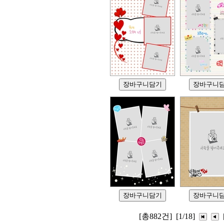
[총882건]
[1/18]