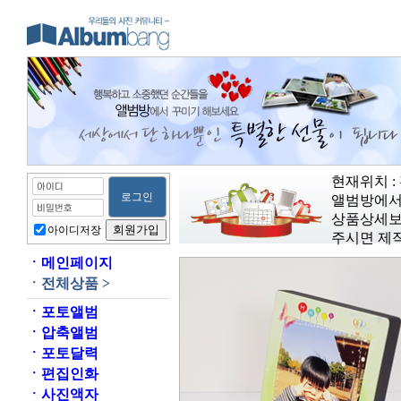
현재위치 :
앨범방에서
상품상세보
아이디저장
주시면 제
ㆍ
메인페이지
ㆍ
전체상품 >
ㆍ
포토앨범
ㆍ
압축앨범
ㆍ
포토달력
ㆍ
편집인화
ㆍ
사진액자