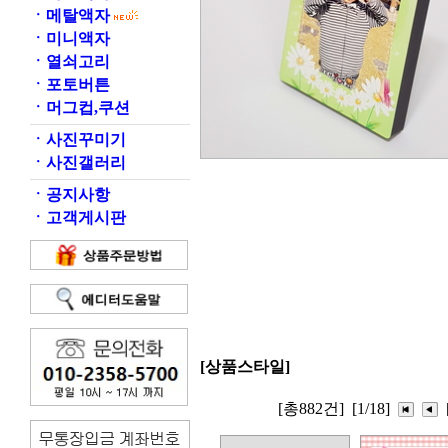
ㆍ
메탈액자
ㆍ
미니액자
ㆍ
열쇠고리
ㆍ
포토버튼
ㆍ
머그컵,쿠션
ㆍ
사진꾸미기
ㆍ
사진갤러리
ㆍ
공지사항
ㆍ
고객게시판
[상품스타일]
[총882건]
[1/18]