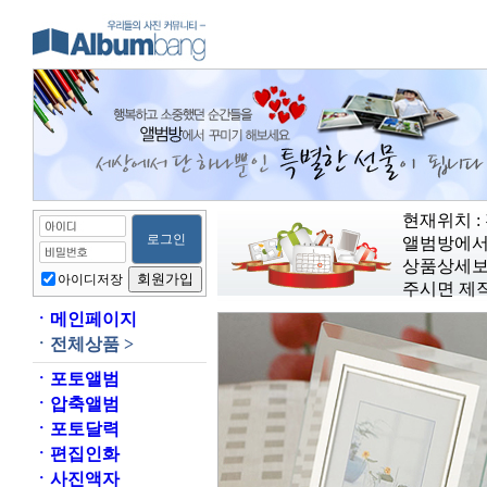
현재위치 :
앨범방에서
상품상세보
아이디저장
주시면 제
ㆍ
메인페이지
ㆍ
전체상품 >
ㆍ
포토앨범
ㆍ
압축앨범
ㆍ
포토달력
ㆍ
편집인화
ㆍ
사진액자