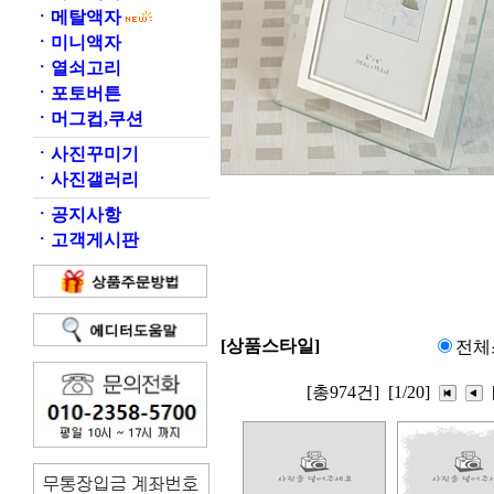
ㆍ
메탈액자
ㆍ
미니액자
ㆍ
열쇠고리
ㆍ
포토버튼
ㆍ
머그컵,쿠션
ㆍ
사진꾸미기
ㆍ
사진갤러리
ㆍ
공지사항
ㆍ
고객게시판
[상품스타일]
전체
[총974건]
[1/20]