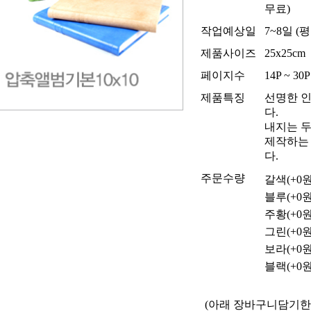
무료)
작업예상일
7~8일 (
제품사이즈
25x25cm
페이지수
14P ~ 30P
제품특징
선명한 
다.
내지는 
제작하는
다.
주문수량
갈색(+0원
블루(+0원
주황(+0원
그린(+0원
보라(+0원
블랙(+0원
(아래 장바구니담기한