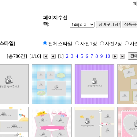
하
페이지수선
택:
스타일]
전체스타일
사진1장
사진2장
사
[총786건]
[1/16]
[1]
2
3
4
5
6
7
8
9
10