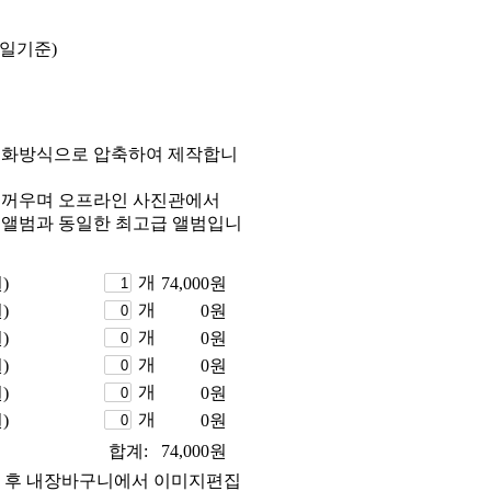
평일기준)
인화방식으로 압축하여 제작합니
두꺼우며 오프라인 사진관에서
 앨범과 동일한 최고급 앨범입니
개
)
74,000
원
개
)
0
원
개
)
0
원
개
)
0
원
개
)
0
원
개
)
0
원
합계:
74,000
원
 후 내장바구니에서 이미지편집