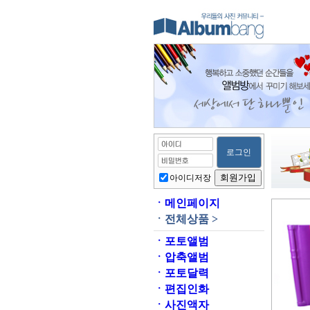
아이디저장
ㆍ
메인페이지
ㆍ
전체상품 >
ㆍ
포토앨범
ㆍ
압축앨범
ㆍ
포토달력
ㆍ
편집인화
ㆍ
사진액자