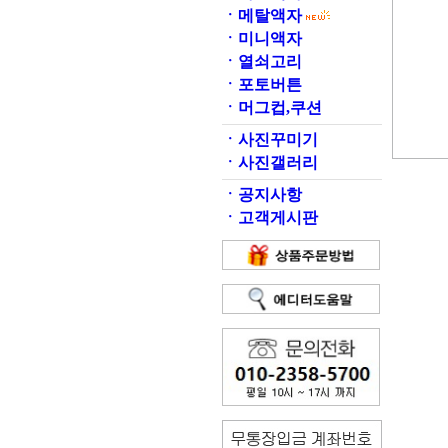
ㆍ
메탈액자
ㆍ
미니액자
ㆍ
열쇠고리
ㆍ
포토버튼
ㆍ
머그컵,쿠션
ㆍ
사진꾸미기
ㆍ
사진갤러리
ㆍ
공지사항
ㆍ
고객게시판