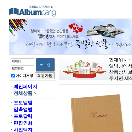
현재위치 : 
앨범방에서
상품상세보
아이디저장
주시면 제
ㆍ
메인페이지
ㆍ
전체상품 >
ㆍ
포토앨범
ㆍ
압축앨범
ㆍ
포토달력
ㆍ
편집인화
ㆍ
사진액자