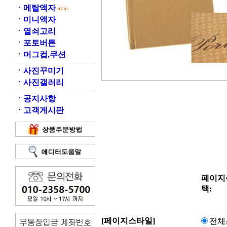
ㆍ
메탈액자
ㆍ
미니액자
ㆍ
열쇠고리
ㆍ
포토버튼
ㆍ
머그컵,쿠션
ㆍ
사진꾸미기
ㆍ
사진갤러리
ㆍ
공지사항
ㆍ
고객게시판
페이지
택:
[페이지스타일]
전체