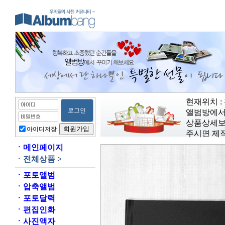
현재위치 : 
앨범방에서
상품상세보
아이디저장
주시면 제
ㆍ
메인페이지
ㆍ
전체상품 >
ㆍ
포토앨범
ㆍ
압축앨범
ㆍ
포토달력
ㆍ
편집인화
ㆍ
사진액자