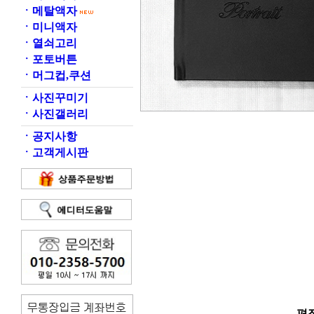
ㆍ
메탈액자
ㆍ
미니액자
ㆍ
열쇠고리
ㆍ
포토버튼
ㆍ
머그컵,쿠션
ㆍ
사진꾸미기
ㆍ
사진갤러리
ㆍ
공지사항
ㆍ
고객게시판
편집