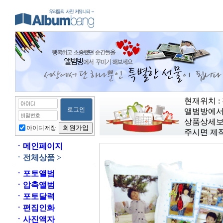
현재위치 :
앨범방에서
상품상세보
아이디저장
주시면 제
ㆍ
메인페이지
ㆍ
전체상품 >
ㆍ
포토앨범
ㆍ
압축앨범
ㆍ
포토달력
ㆍ
편집인화
ㆍ
사진액자