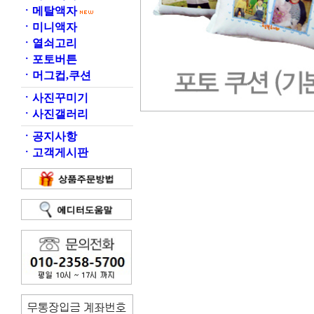
ㆍ
메탈액자
ㆍ
미니액자
ㆍ
열쇠고리
ㆍ
포토버튼
ㆍ
머그컵,쿠션
ㆍ
사진꾸미기
ㆍ
사진갤러리
ㆍ
공지사항
ㆍ
고객게시판