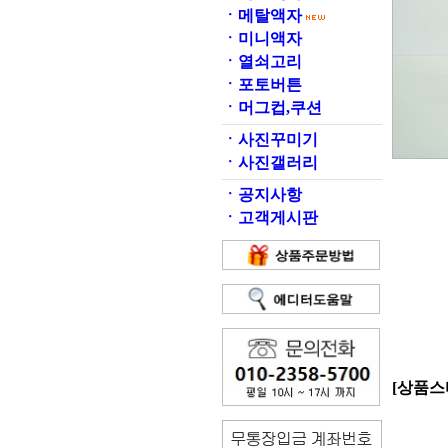
ㆍ
메탈액자
ㆍ
미니액자
ㆍ
열쇠고리
ㆍ
포토버튼
ㆍ
머그컵,쿠션
ㆍ
사진꾸미기
ㆍ
사진갤러리
ㆍ
공지사항
ㆍ
고객게시판
[상품스