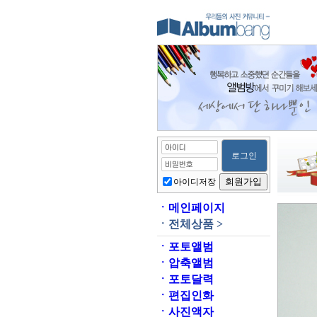
아이디저장
ㆍ
메인페이지
ㆍ
전체상품 >
ㆍ
포토앨범
ㆍ
압축앨범
ㆍ
포토달력
ㆍ
편집인화
ㆍ
사진액자