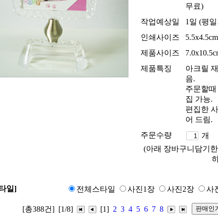
무료)
작업예상일
1일 (평
인쇄사이즈
5.5x4.5cm
제품사이즈
7.0x10.5
제품특징
아크릴 재
음.
주문할때 
집 가능.
편집한 사
어 드림.
주문수량
개 
(아래 장바구니담기한
하
타일]
전체스타일
사진1장
사진2장
사
[총388건]
[1/8]
[1]
2
3
4
5
6
7
8