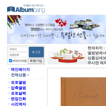
현재위치 : 
앨범방에서
상품상세보
아이디저장
주시면 제
ㆍ
메인페이지
ㆍ
전체상품 >
ㆍ
포토앨범
ㆍ
압축앨범
ㆍ
포토달력
ㆍ
편집인화
ㆍ
사진액자