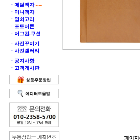
ㆍ
메탈액자
ㆍ
미니액자
ㆍ
열쇠고리
ㆍ
포토버튼
ㆍ
머그컵,쿠션
ㆍ
사진꾸미기
ㆍ
사진갤러리
ㆍ
공지사항
ㆍ
고객게시판
페이지