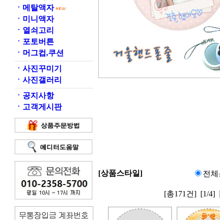
ㆍ
메탈액자
ㆍ
미니액자
ㆍ
열쇠고리
ㆍ
포토버튼
ㆍ
머그컵,쿠션
ㆍ
사진꾸미기
ㆍ
사진갤러리
ㆍ
공지사항
ㆍ
고객게시판
[상품스타일]
전체
[총171건]
[1/4]