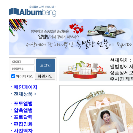
현재위치 :
앨범방에서
상품상세보
아이디저장
주시면 제
ㆍ
메인페이지
ㆍ
전체상품 >
ㆍ
포토앨범
ㆍ
압축앨범
ㆍ
포토달력
ㆍ
편집인화
ㆍ
사진액자