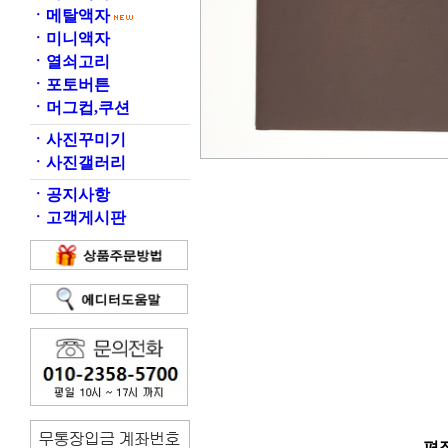
ㆍ
메탈액자
ㆍ
미니액자
ㆍ
열쇠고리
ㆍ
포토버튼
ㆍ
머그컵,쿠션
ㆍ
사진꾸미기
ㆍ
사진갤러리
ㆍ
공지사항
ㆍ
고객게시판
편집