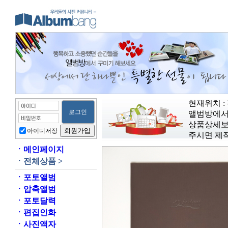
현재위치 : 
앨범방에서
상품상세보
아이디저장
주시면 제
ㆍ
메인페이지
ㆍ
전체상품 >
ㆍ
포토앨범
ㆍ
압축앨범
ㆍ
포토달력
ㆍ
편집인화
ㆍ
사진액자