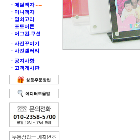
ㆍ
메탈액자
ㆍ
미니액자
ㆍ
열쇠고리
ㆍ
포토버튼
ㆍ
머그컵,쿠션
ㆍ
사진꾸미기
ㆍ
사진갤러리
ㆍ
공지사항
ㆍ
고객게시판