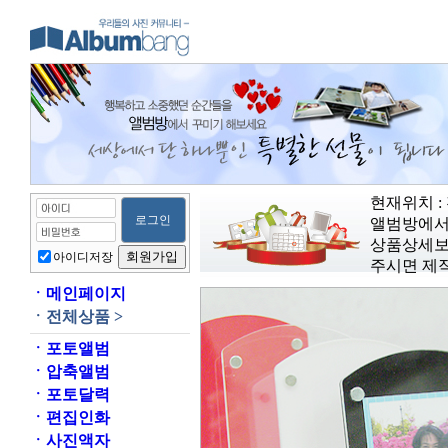
현재위치 :
앨범방에서
상품상세보
아이디저장
주시면 제
ㆍ
메인페이지
ㆍ
전체상품 >
ㆍ
포토앨범
ㆍ
압축앨범
ㆍ
포토달력
ㆍ
편집인화
ㆍ
사진액자