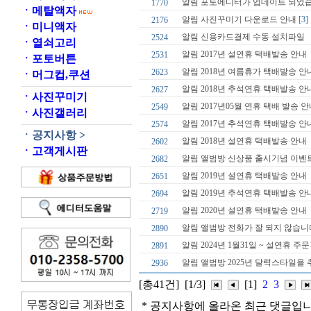
알림
포토에디터가 업데이트 되었
1770
ㆍ
메탈액자
알림
사진꾸미기 다운로드 안내
[3]
2176
ㆍ
미니액자
알림
신용카드결제 수동 설치파일
2524
ㆍ
열쇠고리
알림
2017년 설연휴 택배발송 안내
2531
ㆍ
포토버튼
알림
2018년 여름휴가 택배발송 안
2623
ㆍ
머그컵,쿠션
알림
2018년 추석연휴 택배발송 안
2627
ㆍ
사진꾸미기
알림
2017년05월 연휴 택배 발송 
2549
ㆍ
사진갤러리
알림
2017년 추석연휴 택배발송 안
2574
ㆍ
공지사항 >
알림
2018년 설연휴 택배발송 안내
2602
ㆍ
고객게시판
알림
앨범방 신상품 출시기념 이벤
2682
알림
2019년 설연휴 택배발송 안내
2651
알림
2019년 추석연휴 택배발송 안
2694
알림
2020년 설연휴 택배발송 안내
2719
알림
앨범방 전화가 잘 되지 않습니
2890
알림
2024년 1월31일 ~ 설연휴 
2891
알림
앨범방 2025년 달력스타일을 
2936
[총41건]
[1/3]
[1]
2
3
* 공지사항에 올라온 최근 댓글입니