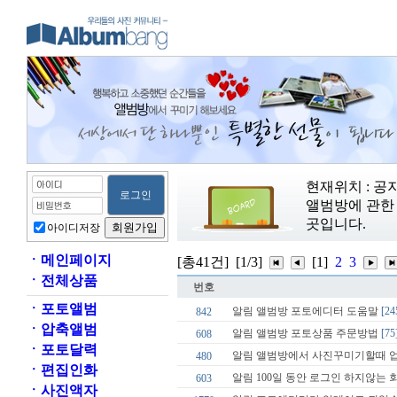
현재위치 : 공
앨범방에 관한 
곳입니다.
아이디저장
ㆍ
메인페이지
[총41건]
[1/3]
[1]
2
3
ㆍ
전체상품
번호
ㆍ
포토앨범
알림
앨범방 포토에디터 도움말
[24
842
ㆍ
압축앨범
알림
앨범방 포토상품 주문방법
[75
608
ㆍ
포토달력
알림
앨범방에서 사진꾸미기할때 
480
ㆍ
편집인화
알림
100일 동안 로그인 하지않는
603
ㆍ
사진액자