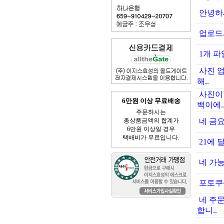
안녕하세
업로드
1개 파일
사진 
해..
사진이
6만원 이상 무료배송
백이에.
주문하시는
총상품금액의 합계가
네 금
6만원 이상일 경우
택배비가 무료입니다.
21에 
네 가
포토쿠션
네 주
합니..