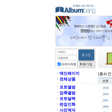
아이디저장
ㆍ
메인페이지
[총41건
ㆍ
전체상품
번호
ㆍ
포토앨범
2958
ㆍ
압축앨범
2936
ㆍ
포토달력
2891
ㆍ
편집인화
2890
ㆍ
사진액자