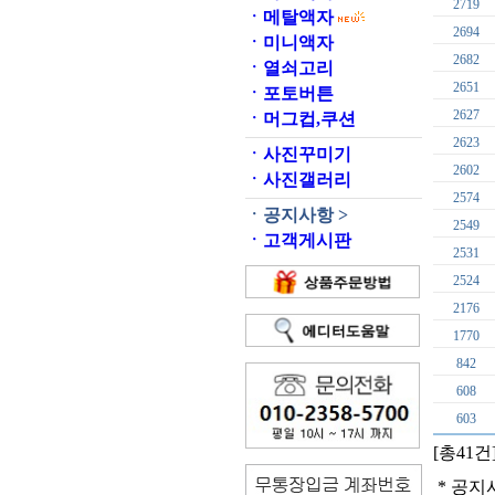
2719
ㆍ
메탈액자
2694
ㆍ
미니액자
2682
ㆍ
열쇠고리
2651
ㆍ
포토버튼
2627
ㆍ
머그컵,쿠션
2623
ㆍ
사진꾸미기
2602
ㆍ
사진갤러리
2574
ㆍ
공지사항 >
2549
ㆍ
고객게시판
2531
2524
2176
1770
842
608
603
[총41건
* 공지